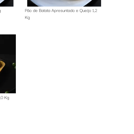
g
Pão de Batata Apresuntado e Queijo 1,2
Kg
,0 Kg