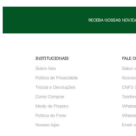
RECEBA NOSSAS NOVID
INSTITUCIONAIS
FALE 
Sobre Nós
Sabor 
Política de Privacidade
Aceved
Trocas e Devoluções
CNPJ: 
Como Comprar
Telefon
Modo de Preparo
Whatsa
Política de Frete
Whats
Nossas lojas
Email: