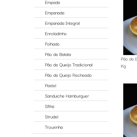
Empada
Empanada
Empanada Integral
Enroladinho
Folhado
Pão de Batata
Pão de B
Pão de Queijo Tradicional
Kg
Pão de Queijo Recheado
Pastel
Sanduiche Hamburguer
Sfiha
Strudel
Trouxinha