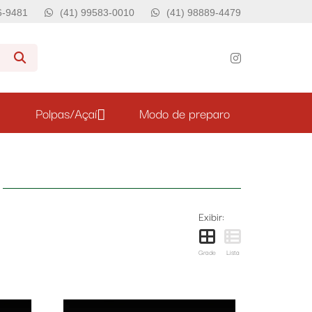
76-9481
(41) 99583-0010
(41) 98889-4479
Polpas/Açaí
Modo de preparo
Exibir:
Grade
Lista