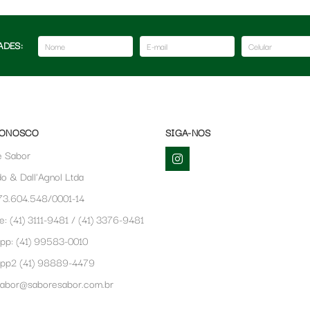
ADES:
CONOSCO
SIGA-NOS
e Sabor
o & Dall'Agnol Ltda
73.604.548/0001-14
e: (41) 3111-9481 / (41) 3376-9481
pp:
(41) 99583-0010
app2
(41) 98889-4479
sabor@saboresabor.com.br