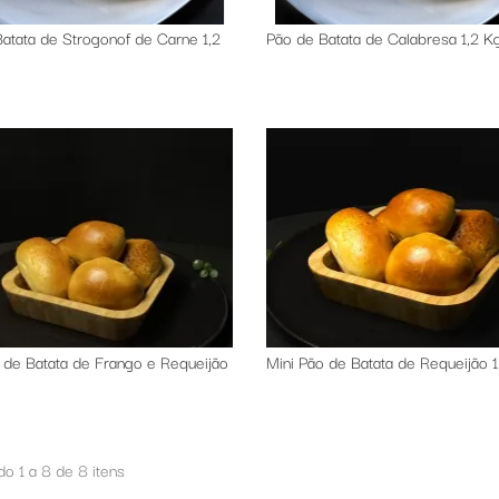
atata de Strogonof de Carne 1,2
Pão de Batata de Calabresa 1,2 K
 de Batata de Frango e Requeijão
Mini Pão de Batata de Requeijão 1
o 1 a 8 de 8 itens