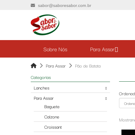
sabor@saboresabor.com.br
Sobre Nós
Para Assar
Para Assar
Pão de Batata
Categorias
Lanches
Ordenad
Para Assar
Baguete
Calzone
Mostrand
Croissant