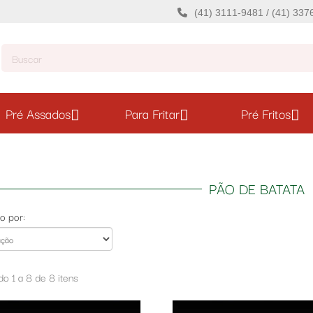
(41) 3111-9481 / (41) 33
Pré Assados
Para Fritar
Pré Fritos
PÃO DE BATATA
o por:
o 1 a 8 de 8 itens