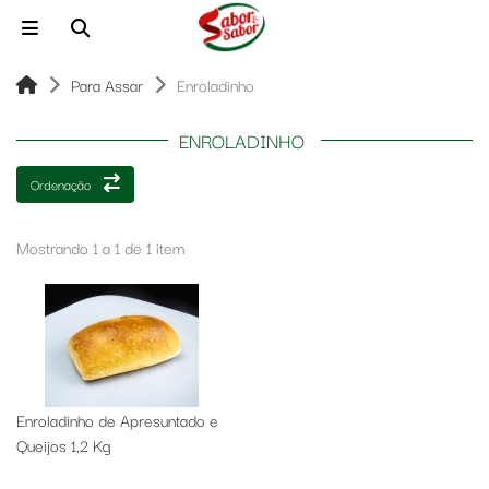
Para Assar
Enroladinho
ENROLADINHO
Ordenação
Mostrando 1 a 1 de 1 item
Enroladinho de Apresuntado e
Queijos 1,2 Kg