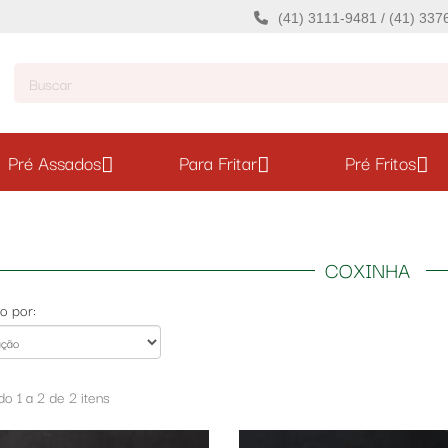
(41) 3111-9481 / (41) 33
Pré Assados
Para Fritar
Pré Fritos
COXINHA
o por:
o 1 a 2 de 2 itens