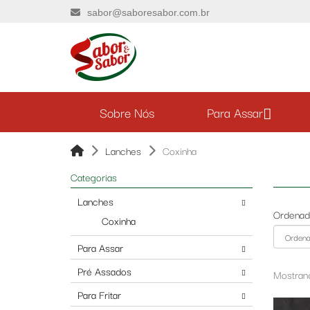
sabor@saboresabor.com.br
Sobre Nós
Para Assar
Lanches
Coxinha
Categorias
Lanches
Ordenad
Coxinha
Para Assar
Pré Assados
Mostrand
Para Fritar