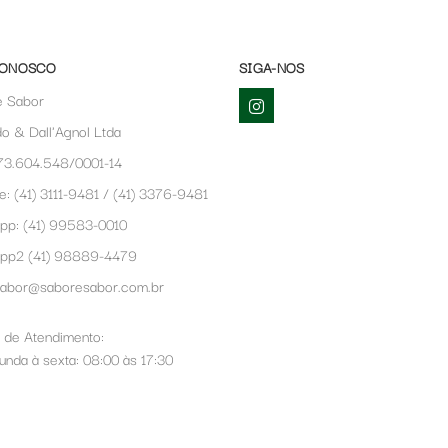
CONOSCO
SIGA-NOS
e Sabor
o & Dall'Agnol Ltda
73.604.548/0001-14
e: (41) 3111-9481 / (41) 3376-9481
pp:
(41) 99583-0010
app2
(41) 98889-4479
sabor@saboresabor.com.br
 de Atendimento:
nda à sexta: 08:00 às 17:30