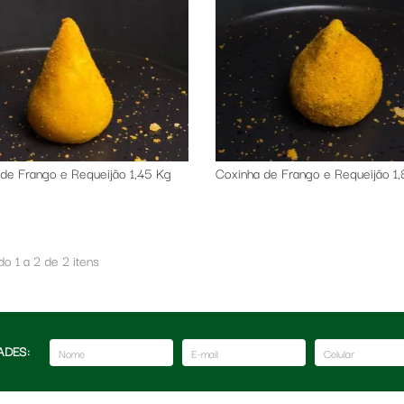
de Frango e Requeijão 1,45 Kg
Coxinha de Frango e Requeijão 1,
o 1 a 2 de 2 itens
ADES: