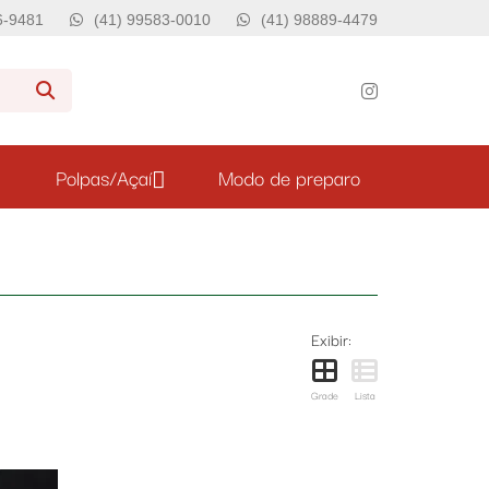
76-9481
(41) 99583-0010
(41) 98889-4479
Polpas/Açaí
Modo de preparo
Exibir:
Grade
Lista