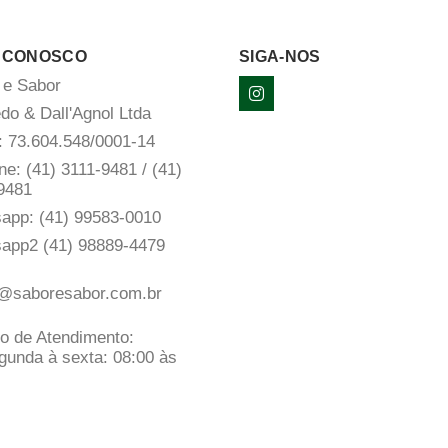
 CONOSCO
SIGA-NOS
 e Sabor
do & Dall'Agnol Ltda
 73.604.548/0001-14
ne: (41) 3111-9481 / (41)
9481
sapp:
(41) 99583-0010
sapp2
(41) 98889-4479
:
@saboresabor.com.br
io de Atendimento:
gunda à sexta: 08:00 às