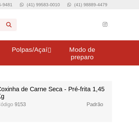
76-9481
(41) 99583-0010
(41) 98889-4479
Polpas/Açaí
Modo de
preparo
oxinha de Carne Seca - Pré-frita 1,45
Kg
ódigo
9153
Padrão