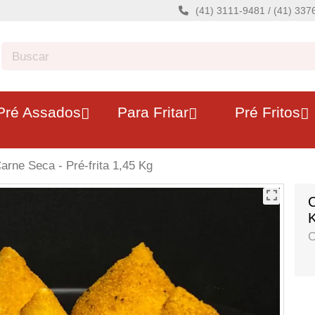
(41) 3111-9481 / (41) 33
Pré Assados
Para Fritar
Pré Fritos
arne Seca - Pré-frita 1,45 Kg
C
C