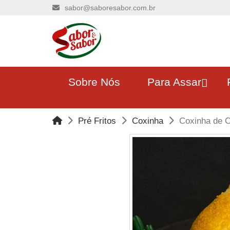
sabor@saboresabor.com.br
Sobre Nós
Para Assar
Pré Fritos
Coxinha
Coxinha de C