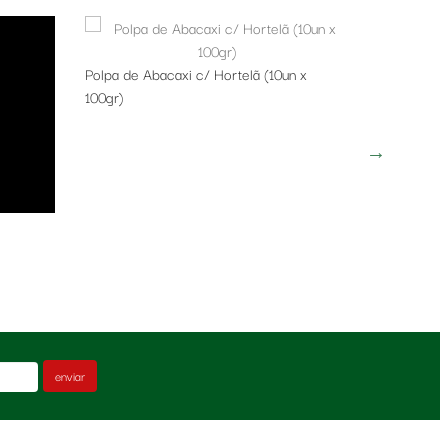
Polpa de Ac
Polpa de Abacaxi c/ Hortelã (10un x
100gr)
enviar