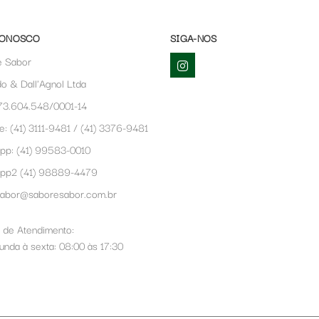
CONOSCO
SIGA-NOS
e Sabor
o & Dall'Agnol Ltda
73.604.548/0001-14
e: (41) 3111-9481 / (41) 3376-9481
pp:
(41) 99583-0010
app2
(41) 98889-4479
sabor@saboresabor.com.br
 de Atendimento:
nda à sexta: 08:00 às 17:30