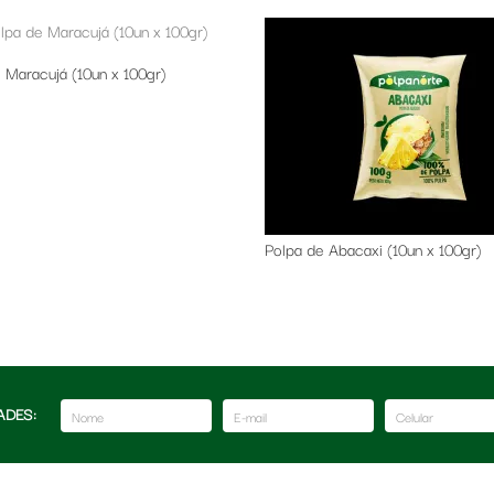
 Maracujá (10un x 100gr)
Polpa de Abacaxi (10un x 100gr)
ADES: