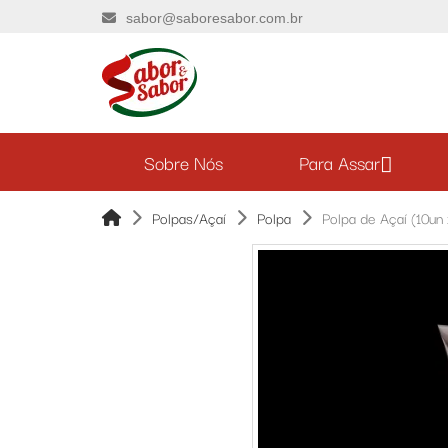
sabor@saboresabor.com.br
Sobre Nós
Para Assar
Polpas/Açaí
Polpa
Polpa de Açaí (10un 