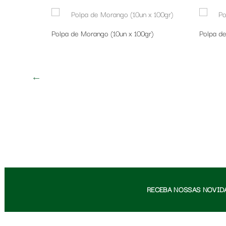
)
Polpa de Morango (10un x 100gr)
Polpa de
RECEBA NOSSAS NOVID