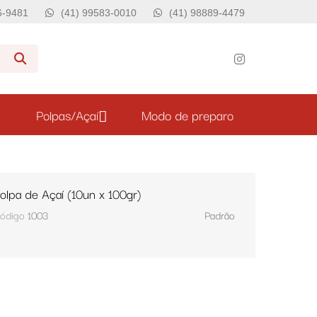
76-9481
(41) 99583-0010
(41) 98889-4479
Polpas/Açaí
Modo de preparo
olpa de Açaí (10un x 100gr)
ódigo
1003
Padrão