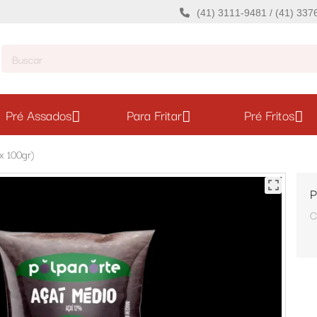
(41) 3111-9481 / (41) 33
Pré Assados
Para Fritar
Pré Fritos
x 100gr)
P
C